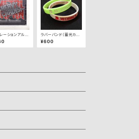
レーションアルバ
ラバーバンド（蓄光カラ
TAL JAPAN HE
ー）
60
¥600
HAINS VOL.1』