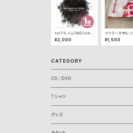
1stアルバム『MECHAR
マフラータオル（
OPOLIS』
ゴ）
¥2,000
¥1,500
CATEGORY
CD／DVD
Tシャツ
グッズ
チケット