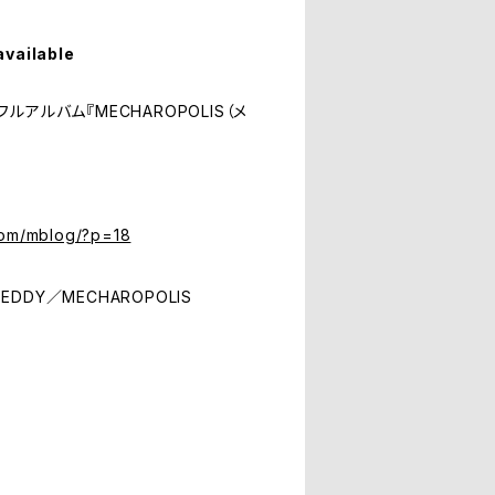
available
のフルアルバム『MECHAROPOLIS（メ
com/mblog/?p=18
TEDDY／MECHAROPOLIS