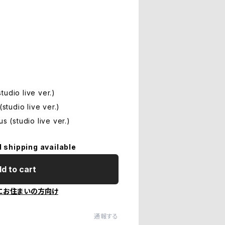
udio live ver.)
(studio live ver.)
s (studio live ver.)
l shipping available
d to cart
にお住まいの方向け
通報する