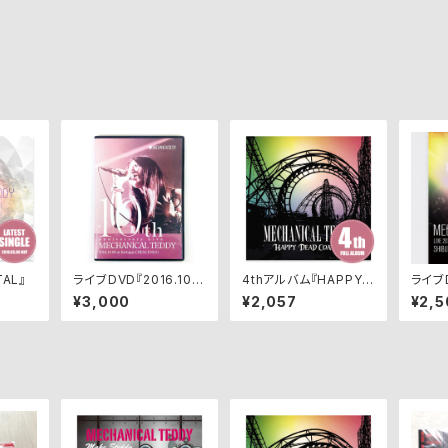
AL』
ライブDVD『2016.10.0
4thアルバム『HAPPY
ライブD
8 10th ANNIVERSAR
DEAD COASTER』
0 SH
¥3,000
¥2,057
¥2,5
Y ONE MAN LIVE』
A O-