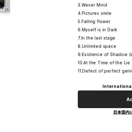
3.Waver Mind
4.Pictures smile
5.Falling flower
6.Myself is in Dark
7.In the last stage
8.Unlimited space
9.Existence of Shadow (st
10.At the Time of the Lie 
11.Defect of perfect geniu
Internationa
Ad
日本国内