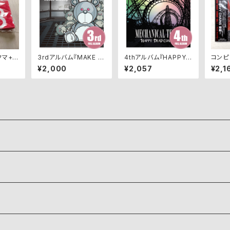
クマ+ロ
3rdアルバム『MAKE S
4thアルバム『HAPPY
コンピ
TEDDY』
DEAD COASTER』
ム『ME
¥2,000
¥2,057
¥2,1
AVY C