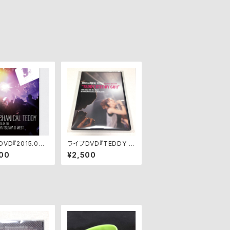
VD『2015.04.1
ライブDVD『TEDDY S
IBUYA TSUTAY
TEDDY GO!! 2014/0
00
¥2,500
WEST』
3/29』